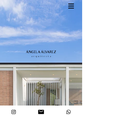
ÁNGELA ÁLVAREZ
a r q u i t e c t a