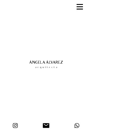
ÁNGELA ÁLVAREZ
a r q u i t e c t a